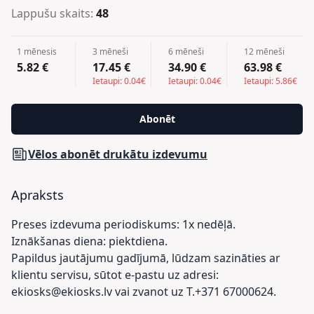
Lappušu skaits:
48
1 mēnesis
3 mēneši
6 mēneši
12 mēneši
5.82 €
17.45 €
34.90 €
63.98 €
Ietaupi: 0.04€
Ietaupi: 0.04€
Ietaupi: 5.86€
Abonēt
Vēlos abonēt drukātu izdevumu
Apraksts
Preses izdevuma periodiskums: 1x nedēļā.
Iznākšanas diena: piektdiena.
Papildus jautājumu gadījumā, lūdzam sazināties ar
klientu servisu, sūtot e-pastu uz adresi:
ekiosks@ekiosks.lv vai zvanot uz T.+371 67000624.