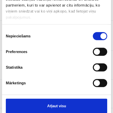
ILUSTRĒTĀ
partneriem, kuri to var apvienot ar citu informāciju, ko
PASAULES
1 x mēnesī
VĒSTURE
viņiem sniedzat vai ko viņi apkopo, kad lietojat viņu
pakalpojumus.
Piekrišanas
MŪSMĀJAS
1 x mēnesī
Nepieciešams
izvēle
Preferences
UNA
1 x mēnesī
Statistika
Mārketings
ILUSTRĒTĀ
JUNIORIEM
1 x mēnesī
MINI
Atļaut visu