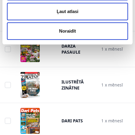
ILUSTRĒTĀ
Ļaut atlasi
1 x mēnesī
JUNIORIEM
Noraidīt
DĀRZA
1 x mēnesī
PASAULE
ILUSTRĒTĀ
1 x mēnesī
ZINĀTNE
DARI PATS
1 x mēnesī