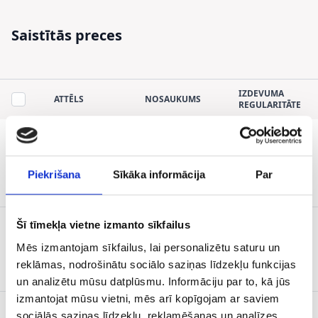
Saistītās preces
IZDEVUMA
ATTĒLS
NOSAUKUMS
REGULARITĀTE
TOP 500
1 x mēnesī
Piekrišana
Sīkāka informācija
Par
Šī tīmekļa vietne izmanto sīkfailus
Mēs izmantojam sīkfailus, lai personalizētu saturu un
LEĢENDAS
1 x mēnesī
reklāmas, nodrošinātu sociālo saziņas līdzekļu funkcijas
un analizētu mūsu datplūsmu. Informāciju par to, kā jūs
izmantojat mūsu vietni, mēs arī kopīgojam ar saviem
sociālās saziņas līdzekļu, reklamēšanas un analīzes