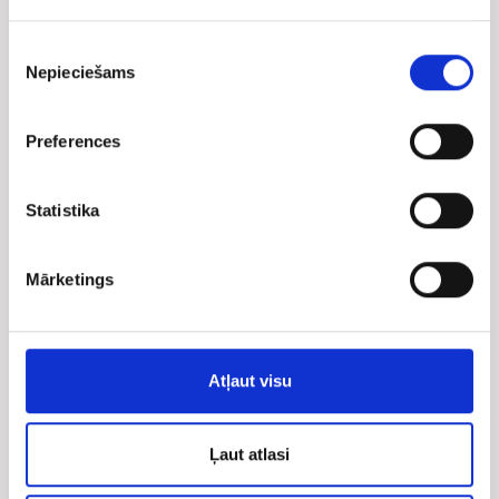
Piekrišanas
Nepieciešams
izvēle
Preferences
Statistika
Mārketings
Laikraksts "Diena" Pil...
No 12.25 €
/mēn.
*
Atļaut visu
Ļaut atlasi