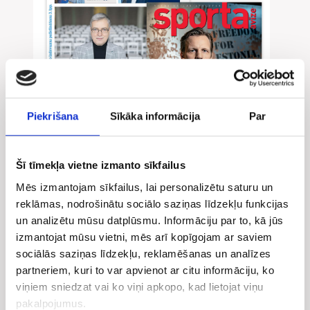
Piekrišana
Sīkāka informācija
Par
Šī tīmekļa vietne izmanto sīkfailus
Laikraksts "Diena" Pam...
Mēs izmantojam sīkfailus, lai personalizētu saturu un
No 10.57 €
/mēn.
*
reklāmas, nodrošinātu sociālo saziņas līdzekļu funkcijas
un analizētu mūsu datplūsmu. Informāciju par to, kā jūs
izmantojat mūsu vietni, mēs arī kopīgojam ar saviem
sociālās saziņas līdzekļu, reklamēšanas un analīzes
partneriem, kuri to var apvienot ar citu informāciju, ko
viņiem sniedzat vai ko viņi apkopo, kad lietojat viņu
pakalpojumus.