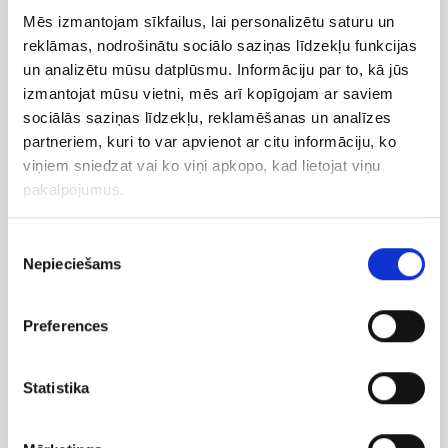
Mēs izmantojam sīkfailus, lai personalizētu saturu un
reklāmas, nodrošinātu sociālo saziņas līdzekļu funkcijas
Sīkfails
Tips
un analizētu mūsu datplūsmu. Informāciju par to, kā jūs
izmantojat mūsu vietni, mēs arī kopīgojam ar saviem
CookieConsent
HTTP
Sa
sociālās saziņas līdzekļu, reklamēšanas un analīzes
partneriem, kuri to var apvienot ar citu informāciju, ko
Path
HTTP
Saglabā informācij
viņiem sniedzat vai ko viņi apkopo, kad lietojat viņu
pakalpojumus.
Nodrošina apm
XSRF-TOKEN
HTTP
Piekrišanas
Nepieciešams
izvēle
e_kioskslv_session
HTTP
Lapa apkopo 
Preferences
_ga_#
HTTP
Reģistrē unikālu ID, k
Statistika
Jūs varat jebkurā laikā mainīt vai atsaukt savu
piekrišanu šeit: