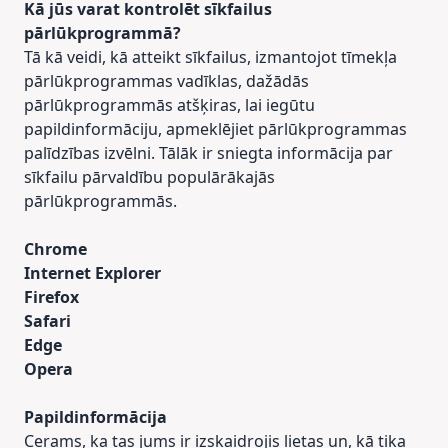
Kā jūs varat kontrolēt sīkfailus
pārlūkprogrammā?
Tā kā veidi, kā atteikt sīkfailus, izmantojot tīmekļa
pārlūkprogrammas vadīklas, dažādās
pārlūkprogrammās atšķiras, lai iegūtu
papildinformāciju, apmeklējiet pārlūkprogrammas
palīdzības izvēlni. Tālāk ir sniegta informācija par
sīkfailu pārvaldību populārākajās
pārlūkprogrammās.
Chrome
Internet Explorer
Firefox
Safari
Edge
Opera
Papildinformācija
Cerams, ka tas jums ir izskaidrojis lietas un, kā tika