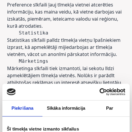
Preference sīkfaili ļauj tīmekļa vietnei atcerēties
informāciju, kas maina veidu, kā vietne darbojas vai
izskatās, piemēram, ieteicamo valodu vai reģionu,
kurā atrodaties.
Statistikas sīkfaili palīdz tīmekļa vietņu īpašniekiem
izprast, kā apmeklētāji mijiedarbojas ar tīmekļa
vietnēm, vācot un anonīmi pārskatot informāciju.
Mārketinga sīkfaili tiek izmantoti, lai sekotu līdzi
apmeklētājiem tīmekļa vietnēs. Nolūks ir parādīt
atbilstošas reklāmas un interesē atsevišķu lietotāju,
tādējādi tās ir daudz izdevīgākas izdevējiem un trešo
personu reklāmdevējiem.
Piekrišana
Sīkāka informācija
Par
Neklasificētie sīkfaili ir sīkfaili, kuri atrodas
klasificēšanas procesā kopā ar atsevišķiem
pakalpojumu sniedzēju sīkfailiem.
Šī tīmekļa vietne izmanto sīkfailus