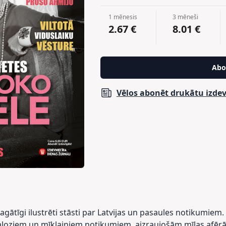
1 mēnesis
3 mēneši
2.67 €
8.01 €
Abo
Vēlos abonēt drukātu izd
gātīgi ilustrēti stāsti par Latvijas un pasaules notikumiem.
loziem un mīklainiem notikumiem, aizraujošām mīlas afē