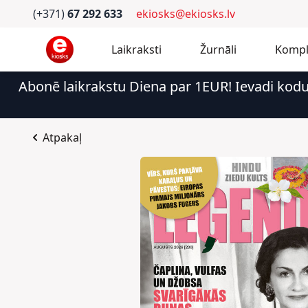
(+371)
67 292 633
ekiosks@ekiosks.lv
Laikraksti
Žurnāli
Kompl
Abonē laikrakstu Diena par 1EUR! Ievadi kod
Atpakaļ