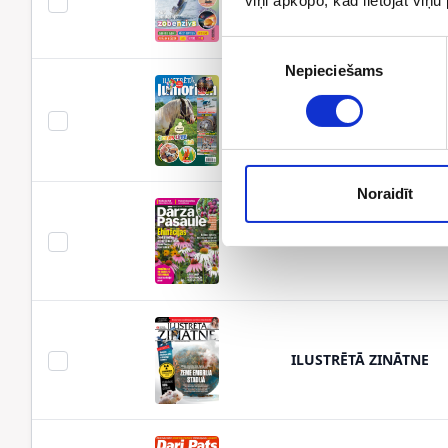
ILUSTRĒTĀ JUNIORIEM
viņi apkopo, kad lietojat viņ
Piekrišanas
Nepieciešams
izvēle
ILUSTRĒTĀ JUNIORIEM
Noraidīt
DĀRZA PASAULE
ILUSTRĒTĀ ZINĀTNE