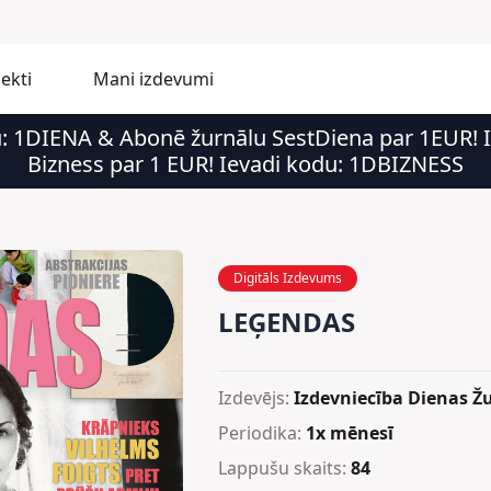
ekti
Mani izdevumi
u: 1DIENA & Abonē žurnālu SestDiena par 1EUR!
Bizness par 1 EUR! Ievadi kodu: 1DBIZNESS
Digitāls Izdevums
LEĢENDAS
Izdevējs:
Izdevniecība Dienas Žu
Periodika:
1x mēnesī
Lappušu skaits:
84