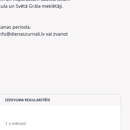
ula un Svētā Grāla meklētāji.
šanas perioda.
info@dienaszurnali.lv vai zvanot
IZDEVUMA REGULARITĀTE
1 x mēnesī