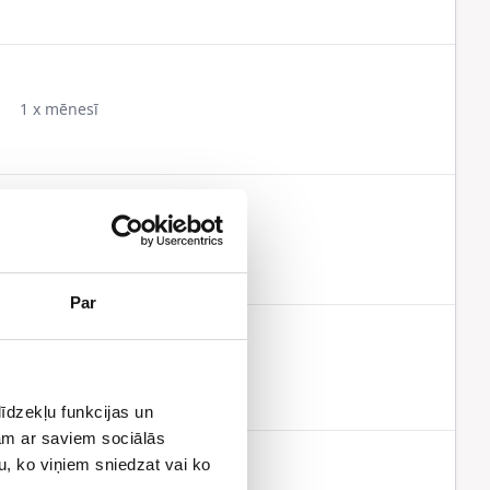
1 x mēnesī
1 x mēnesī
Par
1 x mēnesī
īdzekļu funkcijas un
jam ar saviem sociālās
u, ko viņiem sniedzat vai ko