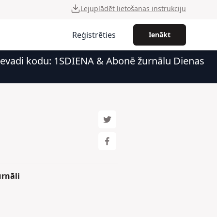
Lejuplādēt lietošanas instrukciju
Reģistrēties
Ienākt
 Ievadi kodu: 1SDIENA & Abonē žurnālu Dienas
rnāli