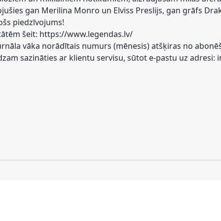
ušies gan Merilina Monro un Elviss Preslijs, gan grāfs Drak
ošs piedzīvojums!
ātēm šeit: https://www.legendas.lv/
urnāla vāka norādītais numurs (mēnesis) atšķiras no abonē
am sazināties ar klientu servisu, sūtot e-pastu uz adresi: 