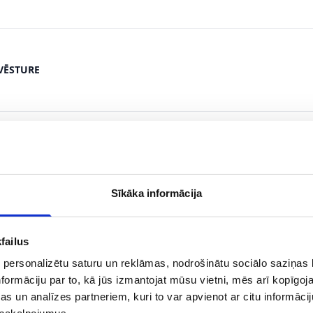
VĒSTURE
Sīkāka informācija
failus
 personalizētu saturu un reklāmas, nodrošinātu sociālo saziņas l
formāciju par to, kā jūs izmantojat mūsu vietni, mēs arī kopīgo
s un analīzes partneriem, kuri to var apvienot ar citu informācij