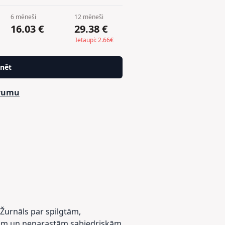
6 mēneši
12 mēneši
16.03 €
29.38 €
Ietaupi: 2.66€
nēt
evumu
 Žurnāls par spilgtām,
rām un neparastām sabiedriskām