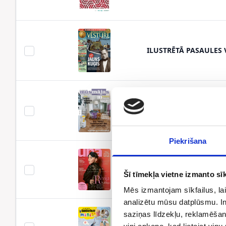
ILUSTRĒTĀ PASAULES 
MŪSMĀJAS
Piekrišana
UNA
Šī tīmekļa vietne izmanto sīk
Mēs izmantojam sīkfailus, lai
analizētu mūsu datplūsmu. In
saziņas līdzekļu, reklamēšana