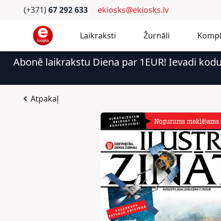
(+371)
67 292 633
ekiosks@ekiosks.lv
Laikraksti
Žurnāli
Kompl
Abonē laikrakstu Diena par 1EUR! Ievadi kod
Atpakaļ