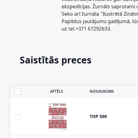
ekspedīcijas. Žurnāls saprotami u
Seko arī žurnāla "Ilustrētā Zināt
Papildus jautājumu gadījumā, lūdz
uz tel.+371 67292633.
Saistītās preces
ATTĒLS
NOSAUKUMS
TOP 500