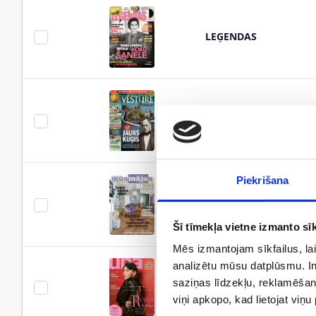
LEĢENDAS
ILUSTRĒTĀ PASAULES 
Piekrišana
MŪSMĀJAS
Šī tīmekļa vietne izmanto sīk
Mēs izmantojam sīkfailus, lai
analizētu mūsu datplūsmu. In
saziņas līdzekļu, reklamēšana
UNA
viņi apkopo, kad lietojat viņ