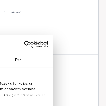
1 x mēnesī
1 x mēnesī
Par
1 x mēnesī
īdzekļu funkcijas un
jam ar saviem sociālās
u, ko viņiem sniedzat vai ko
1 x mēnesī