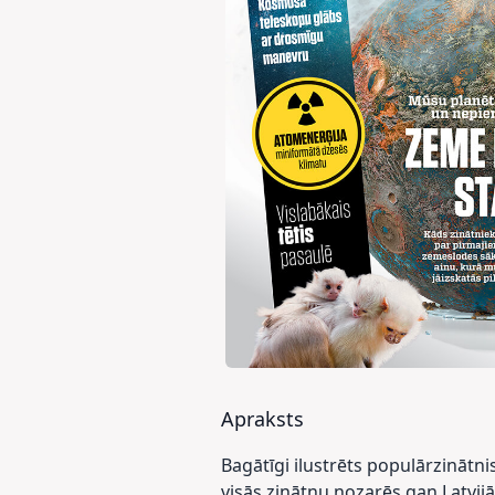
Apraksts
Bagātīgi ilustrēts populārzinātn
visās zinātņu nozarēs gan Latvij