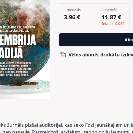
1 mēnesis
3 mēneši
3.96 €
11.87 €
Ietaupi: 0.04€
Abo
Vēlos abonēt drukātu izd
isks žurnāls plašai auditorijai, kas seko līdzi jaunākajiem 
ā, gan pasaulē. Pārsteidzoši atklājumi, tehnoloģiju jaunumi