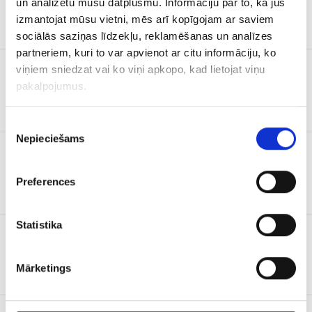
un analizētu mūsu datplūsmu. Informāciju par to, kā jūs
LEĢENDAS
1 x mēnesī
izmantojat mūsu vietni, mēs arī kopīgojam ar saviem
sociālās saziņas līdzekļu, reklamēšanas un analīzes
partneriem, kuri to var apvienot ar citu informāciju, ko
viņiem sniedzat vai ko viņi apkopo, kad lietojat viņu
ILUSTRĒTĀ
pakalpojumus.
PASAULES
1 x mēnesī
VĒSTURE
Piekrišanas
Nepieciešams
izvēle
MŪSMĀJAS
1 x mēnesī
Preferences
Statistika
UNA
1 x mēnesī
Mārketings