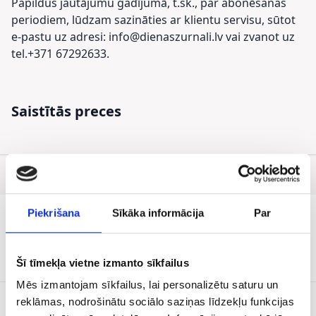
Papildus jautājumu gadījumā, t.sk., par abonēšanas
periodiem, lūdzam sazināties ar klientu servisu, sūtot
e-pastu uz adresi: info@dienaszurnali.lv vai zvanot uz
tel.+371 67292633.
Saistītās preces
IZDEVUMA
ATTĒLS
NOSAUKUMS
REGULARITĀTE
Piekrišana
Sīkāka informācija
Par
TOP 500
1 x mēnesī
Šī tīmekļa vietne izmanto sīkfailus
Mēs izmantojam sīkfailus, lai personalizētu saturu un
reklāmas, nodrošinātu sociālo saziņas līdzekļu funkcijas