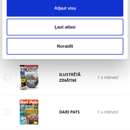
ILUSTRĒTĀ
Atļaut visu
JUNIORIEM
1 x mēnesī
MINI
Ļaut atlasi
DĀRZA
1 x mēnesī
PASAULE
Noraidīt
ILUSTRĒTĀ
1 x mēnesī
ZINĀTNE
DARI PATS
1 x mēnesī