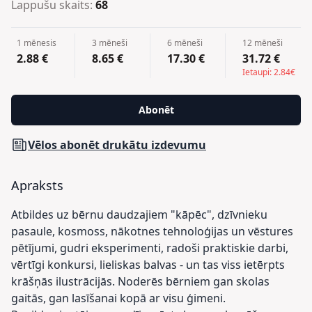
Lappušu skaits:
68
1 mēnesis
3 mēneši
6 mēneši
12 mēneši
2.88 €
8.65 €
17.30 €
31.72 €
Ietaupi: 2.84€
Abonēt
Vēlos abonēt drukātu izdevumu
Apraksts
Atbildes uz bērnu daudzajiem "kāpēc", dzīvnieku
pasaule, kosmoss, nākotnes tehnoloģijas un vēstures
pētījumi, gudri eksperimenti, radoši praktiskie darbi,
vērtīgi konkursi, lieliskas balvas - un tas viss ietērpts
krāšņās ilustrācijās. Noderēs bērniem gan skolas
gaitās, gan lasīšanai kopā ar visu ģimeni.