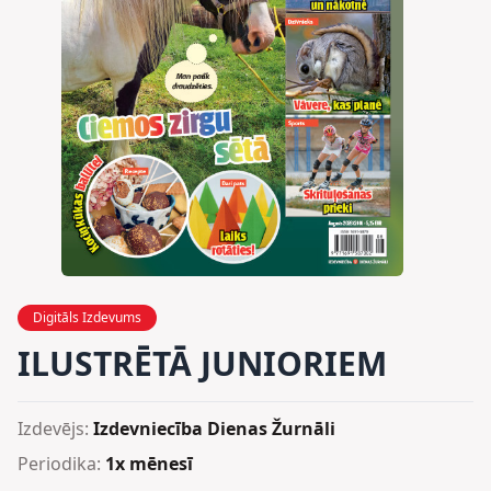
Digitāls Izdevums
ILUSTRĒTĀ JUNIORIEM
Izdevējs:
Izdevniecība Dienas Žurnāli
Periodika:
1x mēnesī